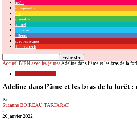
inséré
entreprendre
être
ensemble
naturel
commun
ailleurs
avec les jeunes
dans ma tech
Accueil
BIEN avec les jeunes
Adeline dans l’âme et les bras de la forê
BIEN avec les jeunes
Adeline dans l’âme et les bras de la forêt
Par
Suzanne BOIREAU-TARTARAT
-
26 janvier 2022