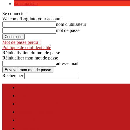
dans ma tech
Se connecter
Welcome!
Log into your account
nom d'utilisateur
mot de passe
Mot de passe perdu ?
Politique de confidentialité
Réinitialisation du mot de passe
Réinitialiser mon mot de passe
adresse mail
Rechercher
Contact
A propos
Abonnez-vous gratuitement
Soutenez notre média
Nos partenaires
Notre équipe