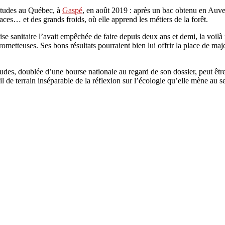
 études au Québec, à
Gaspé
, en août 2019 : après un bac obtenu en Auv
ces… et des grands froids, où elle apprend les métiers de la forêt.
ise sanitaire l’avait empêchée de faire depuis deux ans et demi, la voilà
rometteuses. Ses bons résultats pourraient bien lui offrir la place de ma
tudes, doublée d’une bourse nationale au regard de son dossier, peut être
l de terrain inséparable de la réflexion sur l’écologie qu’elle mène au s