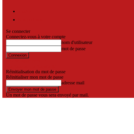
Vidéos
Nos podcasts
Se connecter
Connectez-vous à votre compte
nom d'utilisateur
mot de passe
Mot de passe perdu ?
Politique de confidentialité
Réinitialisation du mot de passe
Réinitialiser mon mot de passe
adresse mail
Un mot de passe vous sera envoyé par mail.