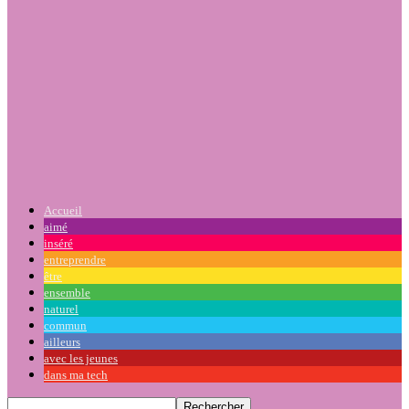
Accueil
aimé
inséré
entreprendre
être
ensemble
naturel
commun
ailleurs
avec les jeunes
dans ma tech