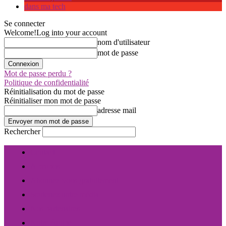
dans ma tech
Se connecter
Welcome!
Log into your account
nom d'utilisateur
mot de passe
Mot de passe perdu ?
Politique de confidentialité
Réinitialisation du mot de passe
Réinitialiser mon mot de passe
adresse mail
Rechercher
Contact
A propos
Abonnez-vous gratuitement
Soutenez notre média
Nos partenaires
Notre équipe