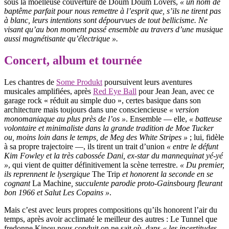
sous la moelleuse couverture de Doum Doum Lovers,
« un nom de
baptême parfait pour nous remettre à
l’esprit que, s’ils ne tirent pas
à blanc, leurs intentions sont dépourvues de tout
bellicisme. Ne
visant qu’au bon moment passé ensemble au travers d’une musique
aussi magnétisante qu’électrique ».
Concert, album et tournée
Les chantres de
Some Produkt
poursuivent leurs aventures
musicales amplifiées, après
Red Eye Ball
pour Jean Jean, avec ce
garage rock « réduit au simple duo », certes basique dans son
architecture mais toujours dans une consciencieuse
« version
monomaniaque au plus près de l’os »
. Ensemble — elle,
« batteuse
volontaire et minimaliste dans la grande tradition de Moe Tucker
ou, moins loin dans le temps, de Meg des White Stripes »
; lui, fidèle
à sa propre trajectoire —, ils tirent un trait d’union
« entre le défunt
Kim Fowley et la très cabossée Dani, ex-star du mannequinat yé-yé
»
, qui vient de quitter définitivement la scène terrestre.
« Du premier,
ils reprennent le lysergique
The Trip
et honorent la seconde en se
cognant
La Machine
, succulente parodie proto-Gainsbourg fleurant
bon 1966 et Salut Les Copains »
.
Mais c’est avec leurs propres compositions qu’ils honorent l’air du
temps, après avoir acclimaté le meilleur des autres : Le Tunnel que
fredonne Kinou nous conduit on ne sait où, dans
« les incertitudes