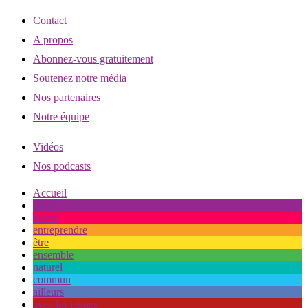
Contact
A propos
Abonnez-vous gratuitement
Soutenez notre média
Nos partenaires
Notre équipe
Vidéos
Nos podcasts
Accueil
aimé
inséré
entreprendre
être
ensemble
naturel
commun
ailleurs
avec les jeunes