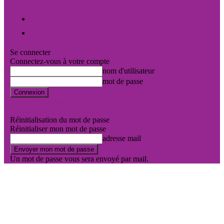
Vidéos
Nos podcasts
Se connecter
Connectez-vous à votre compte
nom d'utilisateur
mot de passe
Mot de passe perdu ?
Politique de confidentialité
Réinitialisation du mot de passe
Réinitialiser mon mot de passe
adresse mail
Un mot de passe vous sera envoyé par mail.