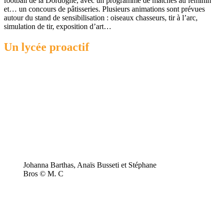
football de la Dordogne, avec un programme de matches au féminin
et… un concours de pâtisseries. Plusieurs animations sont prévues
autour du stand de sensibilisation : oiseaux chasseurs, tir à l’arc,
simulation de tir, exposition d’art…
Un lycée proactif
Johanna Barthas, Anaïs Busseti et Stéphane
Bros © M. C