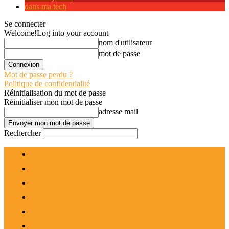
dans ma tech
Se connecter
Welcome!
Log into your account
nom d'utilisateur
mot de passe
Mot de passe perdu ?
Politique de confidentialité
Réinitialisation du mot de passe
Réinitialiser mon mot de passe
adresse mail
Rechercher
Contact
A propos
Abonnez-vous gratuitement
Soutenez notre média
Nos partenaires
Notre équipe