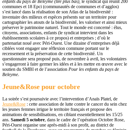
enfants du pays de Beleyme (lire plus bas),
le syndicat qui réunit 200
communes et 18 Epci (communautés de communes et d’agglos)
s’est lancé dans la réalisation de son Atlas de la biodiversité :
inventaire des milieux et espèces présents sur un territoire pour
cartographier les atouts de la biodiversité, les valoriser et ainsi mieux
préserver le patrimoine naturel. Tout le monde est concerné : élus,
citoyens, associations, enfants (le syndicat intervient dans les
établissements scolaires à ce propos) et entreprises ; d’où le
partenariat noué avec Péri-Ouest. Une dizaine d’entreprises déjà
ciblées vont engager une réflexion commune portant sur le
recensement et la préservation de cette biodiversité. Un
questionnaire sera proposé puis, de novembre à avril, les volontaires
s’engageront à faire germer les idées et à les mettre en œuvre avec le
soutien du SMBI et de l’association
Pour les enfants du pays de
Beleyme
.
Jeune&Rose pour octobre
La soirée s’est poursuivie avec l’intervention d’Anaïs Platel, de
Jeune&Rose
: cette association de lutte contre le cancer du sein chez
les jeunes femmes irrigue le territoire français et propose des
animations de sensibilisations, en ciblant essentiellement les 15/25
ans.
Samedi 5 octobre
, dans le cadre de l’opération Octobre Rose,
Péri-Ouest organise une après-midi à son profit, au district de