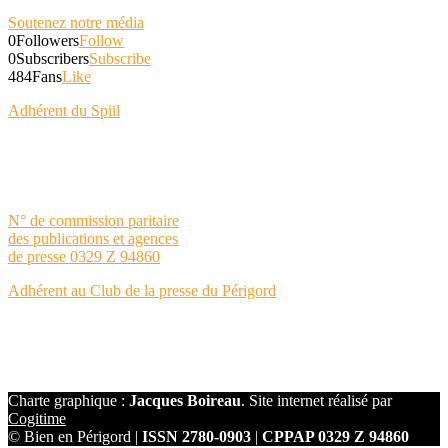
Soutenez notre média
0
Followers
Follow
0
Subscribers
Subscribe
484
Fans
Like
Adhérent du Spiil
N° de commission paritaire
des publications et agences
de presse 0329 Z 94860
Adhérent au Club de la presse du Périgord
Charte graphique :
Jacques Boireau
. Site internet réalisé par
Cogitime
© Bien en Périgord |
ISSN 2780-0903
|
CPPAP 0329 Z 94860