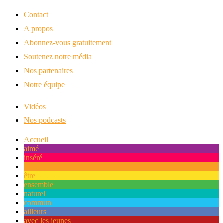
Contact
A propos
Abonnez-vous gratuitement
Soutenez notre média
Nos partenaires
Notre équipe
Vidéos
Nos podcasts
Accueil
aimé
inséré
entreprendre
être
ensemble
naturel
commun
ailleurs
avec les jeunes