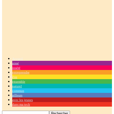
Accueil
aimé
inséré
entreprendre
être
ensemble
naturel
commun
ailleurs
avec les jeunes
dans ma tech