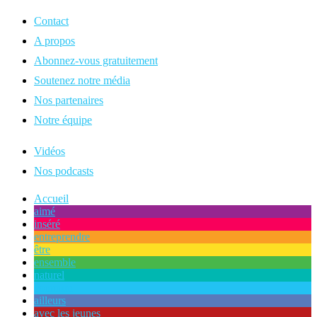
Contact
A propos
Abonnez-vous gratuitement
Soutenez notre média
Nos partenaires
Notre équipe
Vidéos
Nos podcasts
Accueil
aimé
inséré
entreprendre
être
ensemble
naturel
commun
ailleurs
avec les jeunes