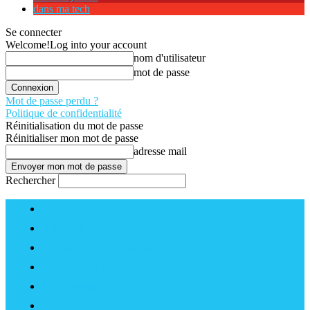
dans ma tech
Se connecter
Welcome!
Log into your account
nom d'utilisateur
mot de passe
Mot de passe perdu ?
Politique de confidentialité
Réinitialisation du mot de passe
Réinitialiser mon mot de passe
adresse mail
Rechercher
Contact
A propos
Abonnez-vous gratuitement
Soutenez notre média
Nos partenaires
Notre équipe