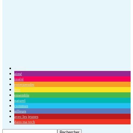
Accueil
aimé
inséré
entreprendre
être
ensemble
naturel
commun
ailleurs
avec les jeunes
dans ma tech